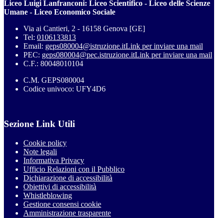
Liceo Luigi Lanfranconi: Liceo Scientifico - Liceo delle Scienze
Umane - Liceo Economico Sociale
Via ai Cantieri, 2 - 16158 Genova [GE]
Tel:
0106133813
Email:
geps080004@istruzione.it
Link per inviare una mail
PEC:
geps080004@pec.istruzione.it
Link per inviare una mail
C.F.: 80048010104
C.M. GEPS080004
Codice univoco: UFY4D6
Sezione Link Utili
Cookie policy
Note legali
Informativa Privacy
Ufficio Relazioni con il Pubblico
Dichiarazione di accessibilità
Obiettivi di accessibilità
Whistleblowing
Gestione consensi cookie
Amministrazione trasparente