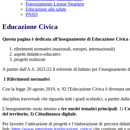
Potenziamento Lingue Straniere
Educazione alla salute
PNSD
Educazione Civica
Questa pagina è dedicata all’insegnamento di Educazione Civica 
riferimenti normativi (nazionali, europei, internazionali)
aspetti didattico-educativi
progetti realizzati
A partire dall'A.S. 2021/22 il referente di Istituto per l’insegnamento 
1 Riferimenti normativi
Con la legge 20 agosto 2019, n. 92 l'Educazione Civica è divenuta u
disciplina trasversale che riguarda tutti i gradi scolastici, a partire dal
L'insegnamento ruota intorno a
tre nuclei tematici principali
: 1)
Cos
del territorio; 3) Cittadinanza digitale.
Per favorire l’attivazione di progetti e l’elaborazione di percorsi didat
link:
https://www.istruzione.it/educazione_civica/
che contiene atti e n