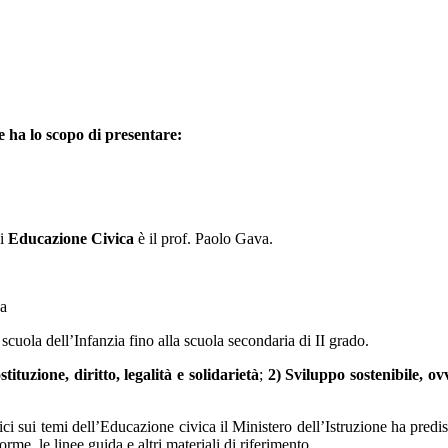
e ha lo scopo di presentare:
di
Educazione Civica
è il prof. Paolo Gava.
na
la scuola dell’Infanzia fino alla scuola secondaria di II grado.
tituzione, diritto, legalità e solidarietà
;
2) Sviluppo sostenibile, o
tici sui temi dell’Educazione civica il Ministero dell’Istruzione ha predis
orme, le linee guida e altri materiali di riferimento.