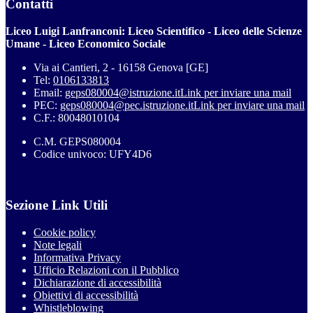
Contatti
Liceo Luigi Lanfranconi: Liceo Scientifico - Liceo delle Scienze
Umane - Liceo Economico Sociale
Via ai Cantieri, 2 - 16158 Genova [GE]
Tel:
0106133813
Email:
geps080004@istruzione.it
Link per inviare una mail
PEC:
geps080004@pec.istruzione.it
Link per inviare una mail
C.F.: 80048010104
C.M. GEPS080004
Codice univoco: UFY4D6
Sezione Link Utili
Cookie policy
Note legali
Informativa Privacy
Ufficio Relazioni con il Pubblico
Dichiarazione di accessibilità
Obiettivi di accessibilità
Whistleblowing