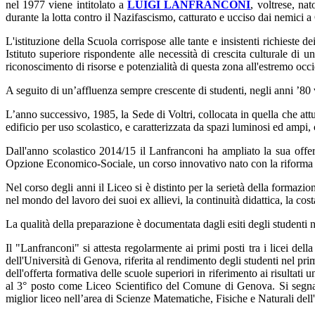
nel 1977 viene intitolato a
LUIGI LANFRANCONI
, voltrese, na
durante la lotta contro il Nazifascismo, catturato e ucciso dai nemici
L'istituzione della Scuola corrispose alle tante e insistenti richieste 
Istituto superiore rispondente alle necessità di crescita culturale di
riconoscimento di risorse e potenzialità di questa zona all'estremo o
A seguito di un’affluenza sempre crescente di studenti, negli anni ’80 v
L’anno successivo, 1985, la Sede di Voltri, collocata in quella che attu
edificio per uso scolastico, e caratterizzata da spazi luminosi ed ampi,
Dall'anno scolastico 2014/15 il Lanfranconi ha ampliato la sua offer
Opzione Economico-Sociale, un corso innovativo nato con la riforma de
Nel corso degli anni il Liceo si è distinto per la serietà della formazion
nel mondo del lavoro dei suoi ex allievi, la continuità didattica, la cost
La qualità della preparazione è documentata dagli esiti degli studenti ne
Il "Lanfranconi" si attesta regolarmente ai primi posti tra i licei dell
dell'Università di Genova, riferita al rendimento degli studenti nel prim
dell'offerta formativa delle scuole superiori in riferimento ai risultat
al 3° posto come Liceo Scientifico del Comune di Genova. Si segnala
miglior liceo nell’area di Scienze Matematiche, Fisiche e Naturali del