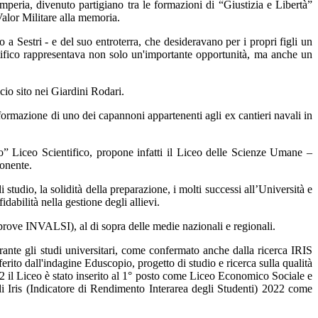
mperia, divenuto partigiano tra le formazioni di “Giustizia e Libertà”
Valor Militare alla memoria.
o a Sestri - e del suo entroterra, che desideravano per i propri figli un
ientifico rappresentava non solo un'importante opportunità, ma anche un
cio sito nei Giardini Rodari.
asformazione di uno dei capannoni appartenenti agli ex cantieri navali in
co” Liceo Scientifico, propone infatti il Liceo delle Scienze Umane –
Ponente.
i studio, la solidità della preparazione, i molti successi all’Università e
idabilità nella gestione degli allievi.
i (prove INVALSI), al di sopra delle medie nazionali e regionali.
 durante gli studi universitari, come confermato anche dalla ricerca IRIS
ferito dall'indagine Eduscopio, progetto di studio e ricerca sulla qualità
2022 il Liceo è stato inserito al 1° posto come Liceo Economico Sociale e
i Iris (Indicatore di Rendimento Interarea degli Studenti) 2022 come