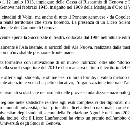
to il 12 luglio 1913, impiegato della Cassa di Risparmio di Genova e I
 a Genova nel febbraio 1945, insignito nel 1969 della Medaglia d'Oro al 
dei cittadini di Voltri, ma anche di tutto il Ponente genovese - da Cogolet
 una realtà territoriale che stava fiorendo. La presenza di un Liceo Sc
ccidentale del Comune di Genova.
enne aperta la Succursale di Sestri, collocata dal 1984 nell’attuale edifi
almente è l'Ala laterale, si arricchì dell’Ala Nuova, realizzata dalla tr
 con un'invidiabile posizione fronte mare.
ta formativa con l'attivazione di un nuovo indirizzo: oltre allo “stori
lla scuola superiore del 2010 e che mancava in tutto il territorio del 
e offerta agli studenti, le ottime basi culturali fornite, il valido metodo d
ante attenzione verso l’aspetto educativo, l’organizzazione interna e l’aff
i risultati scolastici e nei risultati delle prove standardizzate nazional
a regione nelle statistiche relative agli esiti complessivi dei diplomati
o anno di università, e tra i primi dieci licei a livello nazionale, come ri
i universitari degli studenti, a cura della Fondazione Agnelli: nell'anno 
, inoltre, che il Liceo Lanfranconi ha vinto un premio nell’ambito d
l'Università degli Studi di Genova.