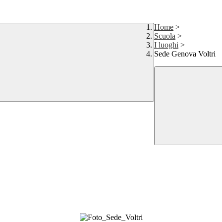
Home
>
Scuola
>
I luoghi
>
Sede Genova Voltri