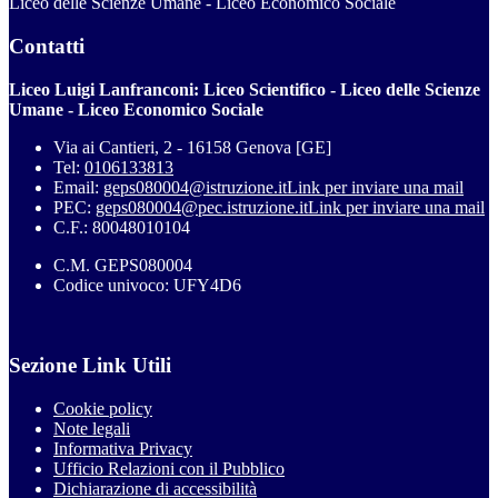
Liceo delle Scienze Umane - Liceo Economico Sociale
Contatti
Liceo Luigi Lanfranconi: Liceo Scientifico - Liceo delle Scienze
Umane - Liceo Economico Sociale
Via ai Cantieri, 2 - 16158 Genova [GE]
Tel:
0106133813
Email:
geps080004@istruzione.it
Link per inviare una mail
PEC:
geps080004@pec.istruzione.it
Link per inviare una mail
C.F.: 80048010104
C.M. GEPS080004
Codice univoco: UFY4D6
Sezione Link Utili
Cookie policy
Note legali
Informativa Privacy
Ufficio Relazioni con il Pubblico
Dichiarazione di accessibilità