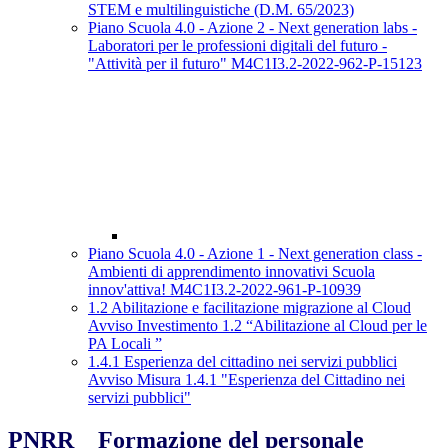
STEM e multilinguistiche (D.M. 65/2023)
Piano Scuola 4.0 - Azione 2 - Next generation labs -
Laboratori per le professioni digitali del futuro -
"Attività per il futuro" M4C1I3.2-2022-962-P-15123
Piano Scuola 4.0 - Azione 1 - Next generation class -
Ambienti di apprendimento innovativi Scuola
innov'attiva! M4C1I3.2-2022-961-P-10939
1.2 Abilitazione e facilitazione migrazione al Cloud
Avviso Investimento 1.2 “Abilitazione al Cloud per le
PA Locali ”
1.4.1 Esperienza del cittadino nei servizi pubblici
Avviso Misura 1.4.1 "Esperienza del Cittadino nei
servizi pubblici"
PNRR _ Formazione del personale