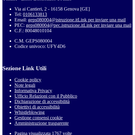
Via ai Cantieri, 2 - 16158 Genova [GE]
Tel:
0106133813
Email:
geps080004@istruzione.it
Link per inviare una mail
PEC:
geps080004@pec.istruzione.it
Link per inviare una mail
C.F.: 80048010104
C.M. GEPS080004
Codice univoco: UFY4D6
Sezione Link Utili
Cookie policy
Note legali
Informativa Privacy
Ufficio Relazioni con il Pubblico
Dichiarazione di accessibilità
Obiettivi di accessibilità
Whistleblowing
Gestione consensi cookie
Amministrazione trasparente
Pagina visualizzata
1767
volte