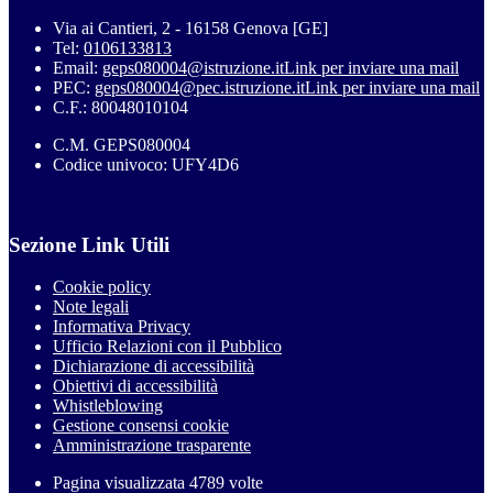
Via ai Cantieri, 2 - 16158 Genova [GE]
Tel:
0106133813
Email:
geps080004@istruzione.it
Link per inviare una mail
PEC:
geps080004@pec.istruzione.it
Link per inviare una mail
C.F.: 80048010104
C.M. GEPS080004
Codice univoco: UFY4D6
Sezione Link Utili
Cookie policy
Note legali
Informativa Privacy
Ufficio Relazioni con il Pubblico
Dichiarazione di accessibilità
Obiettivi di accessibilità
Whistleblowing
Gestione consensi cookie
Amministrazione trasparente
Pagina visualizzata
4789
volte