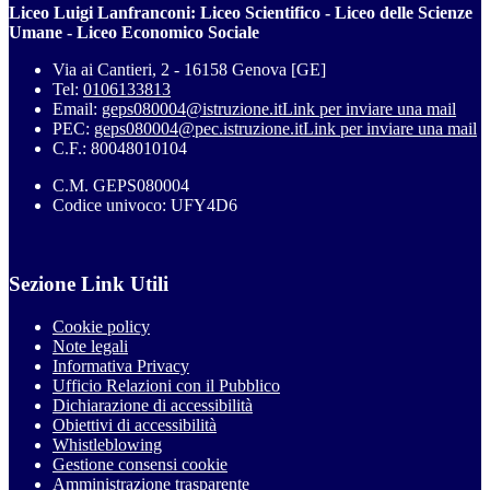
Liceo Luigi Lanfranconi: Liceo Scientifico - Liceo delle Scienze
Umane - Liceo Economico Sociale
Via ai Cantieri, 2 - 16158 Genova [GE]
Tel:
0106133813
Email:
geps080004@istruzione.it
Link per inviare una mail
PEC:
geps080004@pec.istruzione.it
Link per inviare una mail
C.F.: 80048010104
C.M. GEPS080004
Codice univoco: UFY4D6
Sezione Link Utili
Cookie policy
Note legali
Informativa Privacy
Ufficio Relazioni con il Pubblico
Dichiarazione di accessibilità
Obiettivi di accessibilità
Whistleblowing
Gestione consensi cookie
Amministrazione trasparente