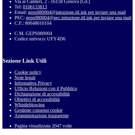
Via ai Cantieri, 2 - 16158 Genova [GE]
Tel:
0106133813
Email:
geps080004@istruzione.it
Link per inviare una mail
PEC:
geps080004@pec.istruzione.it
Link per inviare una mail
C.F.: 80048010104
C.M. GEPS080004
Codice univoco: UFY4D6
Sezione Link Utili
Cookie policy
Note legali
Informativa Privacy
Ufficio Relazioni con il Pubblico
Dichiarazione di accessibilità
Obiettivi di accessibilità
Whistleblowing
Gestione consensi cookie
Amministrazione trasparente
Pagina visualizzata
2047
volte