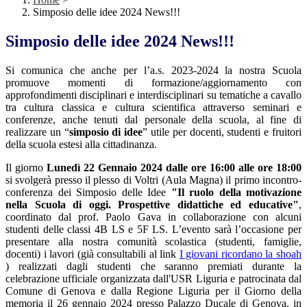
Simposio delle idee 2024 News!!!
Simposio delle idee 2024 News!!!
Si comunica che anche per l’a.s. 2023-2024 la nostra Scuola
promuove momenti di formazione/aggiornamento con
approfondimenti disciplinari e interdisciplinari su tematiche a cavallo
tra cultura classica e cultura scientifica attraverso seminari e
conferenze, anche tenuti dal personale della scuola, al fine di
realizzare un “
simposio di idee
” utile per docenti, studenti e fruitori
della scuola estesi alla cittadinanza.
Il giorno
Lunedì 22 Gennaio 2024 dalle ore 16:00 alle ore 18:00
si svolgerà presso il plesso di Voltri (Aula Magna) il primo incontro-
conferenza dei Simposio delle Idee
"Il ruolo della motivazione
nella Scuola di oggi. Prospettive didattiche ed educative"
,
coordinato dal prof. Paolo Gava in collaborazione con alcuni
studenti delle classi 4B LS e 5F LS. L’evento sarà l’occasione per
presentare alla nostra comunità scolastica (studenti, famiglie,
docenti) i lavori (già consultabili al link
I giovani ricordano la shoah
) realizzati dagli studenti che saranno premiati durante la
celebrazione ufficiale organizzata dall'USR Liguria e patrocinata dal
Comune di Genova e dalla Regione Liguria per il Giorno della
memoria il 26 gennaio 2024 presso Palazzo Ducale di Genova, in