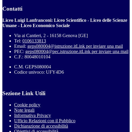
Contatti
Liceo Luigi Lanfranconi: Liceo Scientifico - Liceo delle Scienze
Umane - Liceo Economico Sociale
Via ai Cantieri, 2 - 16158 Genova [GE]
Tel:
0106133813
Email:
geps080004@istruzione.it
Link per inviare una mail
PEC:
geps080004@pec.istruzione.it
Link per inviare una mail
C.F.: 80048010104
C.M. GEPS080004
Codice univoco: UFY4D6
Sezione Link Utili
Cookie policy
Note legali
Informativa Privacy
Ufficio Relazioni con il Pubblico
Dichiarazione di accessibilità
Obiettivi di accessibilità