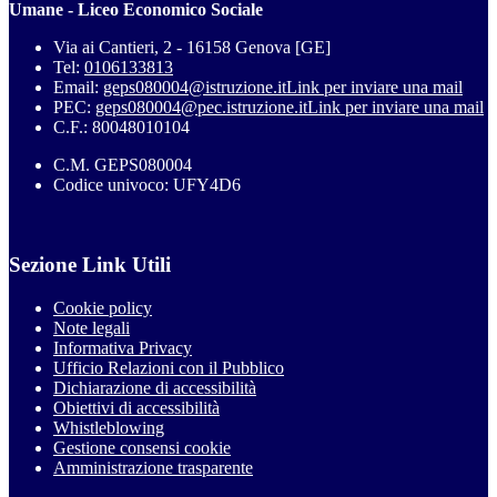
Umane - Liceo Economico Sociale
Via ai Cantieri, 2 - 16158 Genova [GE]
Tel:
0106133813
Email:
geps080004@istruzione.it
Link per inviare una mail
PEC:
geps080004@pec.istruzione.it
Link per inviare una mail
C.F.: 80048010104
C.M. GEPS080004
Codice univoco: UFY4D6
Sezione Link Utili
Cookie policy
Note legali
Informativa Privacy
Ufficio Relazioni con il Pubblico
Dichiarazione di accessibilità
Obiettivi di accessibilità
Whistleblowing
Gestione consensi cookie
Amministrazione trasparente