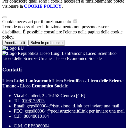
Per conoscere quali sono i cookie necessari al funzionamento potete
visionare la
COOKIE POLICY
.
Cookie necessari per il funzionamento
I cookie necessari per il funzionamento non possono essere
disabilitati. È possibile consultare l'elenco nella pagina della cookie
policy.
Accetta tutti
Salva le preferenze
Liceo Luigi Lanfranconi: Liceo Scientifico -
Liceo delle Scienze Umane - Liceo Economico Sociale
Contatti
Liceo Luigi Lanfranconi: Liceo Scientifico - Liceo delle Scienze
Umane - Liceo Economico Sociale
Via ai Cantieri, 2 - 16158 Genova [GE]
Tel:
0106133813
Email:
geps080004@istruzione.it
Link per inviare una mail
PEC:
geps080004@pec.istruzione.it
Link per inviare una mail
C.F.: 80048010104
C.M. GEPS080004