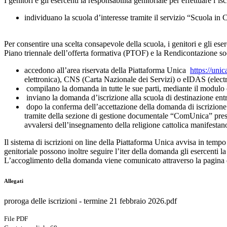
I genitori e gli esercenti la responsabilità genitoriale per effettuare l’i
individuano la scuola d’interesse tramite il servizio “Scuola in
Per consentire una scelta consapevole della scuola, i genitori e gli eser
Piano triennale dell’offerta formativa (PTOF) e la Rendicontazione s
accedono all’area riservata della Piattaforma Unica
https://unic
elettronica), CNS (Carta Nazionale dei Servizi) o eIDAS (elect
compilano la domanda in tutte le sue parti, mediante il modulo 
inviano la domanda d’iscrizione alla scuola di destinazione en
dopo la conferma dell’accettazione della domanda di iscrizione 
tramite della sezione di gestione documentale “ComUnica” presen
avvalersi dell’insegnamento della religione cattolica manifestano 
Il sistema di iscrizioni on line della Piattaforma Unica avvisa in tempo 
genitoriale possono inoltre seguire l’iter della domanda gli esercenti la
L’accoglimento della domanda viene comunicato attraverso la pagina ded
Allegati
proroga delle iscrizioni - termine 21 febbraio 2026.pdf
File PDF