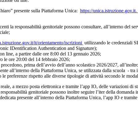
scrizione on line:
 Chiaro” presente sulla Piattaforma Unica:
https://unica.istruzione.gov.it
centi la responsabilità genitoriale possono consultare, all’interno del ser
ociale;
a.istruzione.gov.it/it/orientamento/iscrizioni
utilizzando le credenziali S
ronic IDentification Authentication and Signature);
on line, a partire dalle ore 8:00 del 13 gennaio 2026;
tro le ore 20:00 del 14 febbraio 2026;
procedono, prima dell’avvio dell’anno scolastico 2026/2027, all’inoltro 
te all’interno della Piattaforma Unica, se utilizzata dalla scuola - tra
le preferenze rispetto alle diverse tipologie di attività secondo le modal
reale, a mezzo posta elettronica e tramite l’app IO, delle variazioni di st
 responsabilità genitoriale possono inoltre seguire l’iter della domanda in
icata presente all’interno della Piattaforma Unica, l’app IO e tramite 