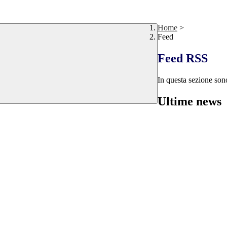
Home
>
Feed
Feed RSS
In questa sezione sono
Ultime news