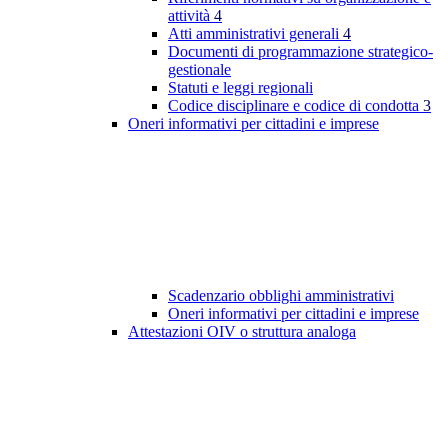
attività
4
Atti amministrativi generali
4
Documenti di programmazione strategico-
gestionale
Statuti e leggi regionali
Codice disciplinare e codice di condotta
3
Oneri informativi per cittadini e imprese
Scadenzario obblighi amministrativi
Oneri informativi per cittadini e imprese
Attestazioni OIV o struttura analoga