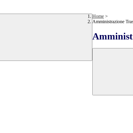
Home
>
Amministrazione Tra
Amministr