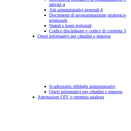
attività
4
Atti amministrativi generali
4
Documenti di programmazione strategico-
gestionale
Statuti e leggi regionali
Codice disciplinare e codice di condotta
3
Oneri informativi per cittadini e imprese
Scadenzario obblighi amministrativi
Oneri informativi per cittadini e imprese
Attestazioni OIV o struttura analoga