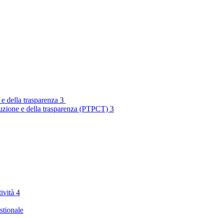
 e della trasparenza
3
rruzione e della trasparenza (PTPCT)
3
tività
4
stionale