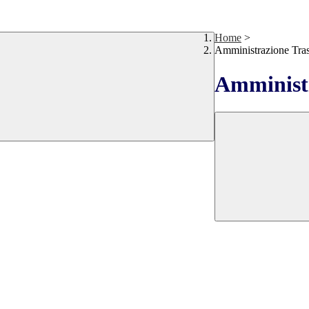
Home
>
Amministrazione Tra
Amministr