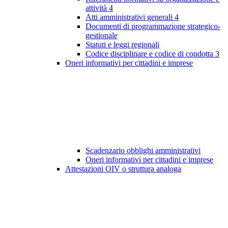
attività
4
Atti amministrativi generali
4
Documenti di programmazione strategico-
gestionale
Statuti e leggi regionali
Codice disciplinare e codice di condotta
3
Oneri informativi per cittadini e imprese
Scadenzario obblighi amministrativi
Oneri informativi per cittadini e imprese
Attestazioni OIV o struttura analoga