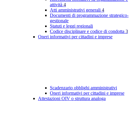
attività
4
Atti amministrativi generali
4
Documenti di programmazione strategico-
gestionale
Statuti e leggi regionali
Codice disciplinare e codice di condotta
3
Oneri informativi per cittadini e imprese
Scadenzario obblighi amministrativi
Oneri informativi per cittadini e imprese
Attestazioni OIV o struttura analoga