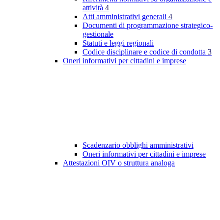
attività
4
Atti amministrativi generali
4
Documenti di programmazione strategico-
gestionale
Statuti e leggi regionali
Codice disciplinare e codice di condotta
3
Oneri informativi per cittadini e imprese
Scadenzario obblighi amministrativi
Oneri informativi per cittadini e imprese
Attestazioni OIV o struttura analoga