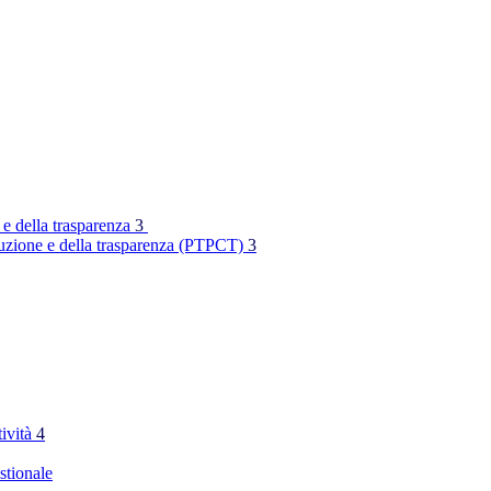
 e della trasparenza
3
rruzione e della trasparenza (PTPCT)
3
tività
4
stionale