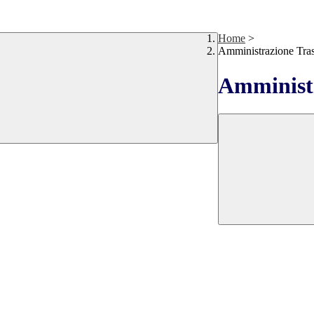
Home
>
Amministrazione Tra
Amministr