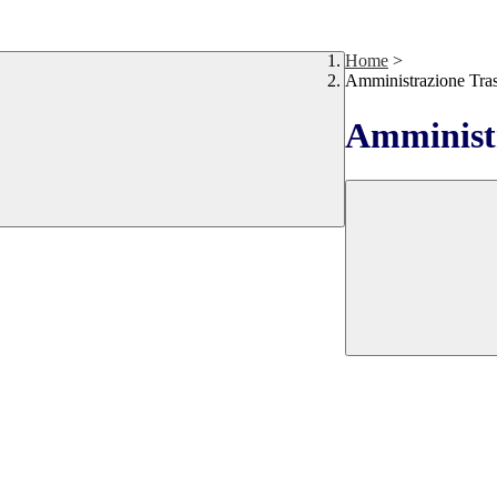
Home
>
Amministrazione Tra
Amministr