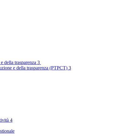
 e della trasparenza
3
rruzione e della trasparenza (PTPCT)
3
tività
4
stionale