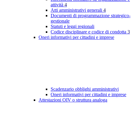
attività
4
Atti amministrativi generali
4
Documenti di programmazione strategico-
gestionale
Statuti e leggi regionali
Codice disciplinare e codice di condotta
3
Oneri informativi per cittadini e imprese
Scadenzario obblighi amministrativi
Oneri informativi per cittadini e imprese
Attestazioni OIV o struttura analoga