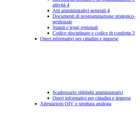
attività
4
Atti amministrativi generali
4
Documenti di programmazione strategico-
gestionale
Statuti e leggi regionali
Codice disciplinare e codice di condotta
3
Oneri informativi per cittadini e imprese
Scadenzario obblighi amministrativi
Oneri informativi per cittadini e imprese
Attestazioni OIV o struttura analoga