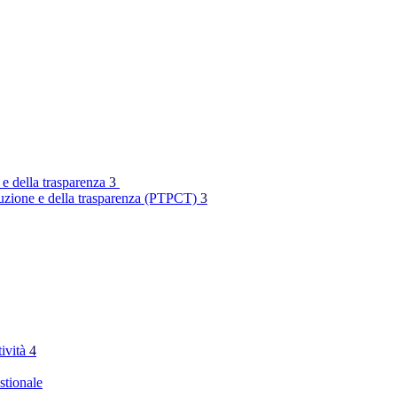
 e della trasparenza
3
rruzione e della trasparenza (PTPCT)
3
tività
4
stionale