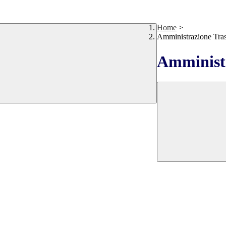
Home
>
Amministrazione Tra
Amministr