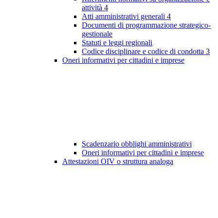
attività
4
Atti amministrativi generali
4
Documenti di programmazione strategico-
gestionale
Statuti e leggi regionali
Codice disciplinare e codice di condotta
3
Oneri informativi per cittadini e imprese
Scadenzario obblighi amministrativi
Oneri informativi per cittadini e imprese
Attestazioni OIV o struttura analoga