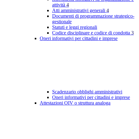
attività
4
Atti amministrativi generali
4
Documenti di programmazione strategico-
gestionale
Statuti e leggi regionali
Codice disciplinare e codice di condotta
3
Oneri informativi per cittadini e imprese
Scadenzario obblighi amministrativi
Oneri informativi per cittadini e imprese
Attestazioni OIV o struttura analoga