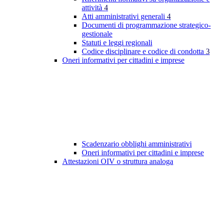
attività
4
Atti amministrativi generali
4
Documenti di programmazione strategico-
gestionale
Statuti e leggi regionali
Codice disciplinare e codice di condotta
3
Oneri informativi per cittadini e imprese
Scadenzario obblighi amministrativi
Oneri informativi per cittadini e imprese
Attestazioni OIV o struttura analoga