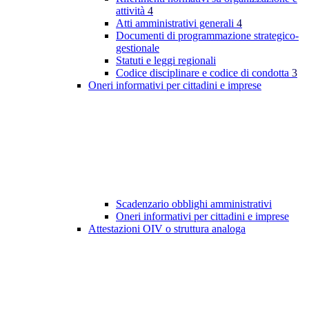
attività
4
Atti amministrativi generali
4
Documenti di programmazione strategico-
gestionale
Statuti e leggi regionali
Codice disciplinare e codice di condotta
3
Oneri informativi per cittadini e imprese
Scadenzario obblighi amministrativi
Oneri informativi per cittadini e imprese
Attestazioni OIV o struttura analoga