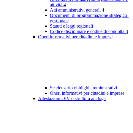
attività
4
Atti amministrativi generali
4
Documenti di programmazione strategico-
gestionale
Statuti e leggi regionali
Codice disciplinare e codice di condotta
3
Oneri informativi per cittadini e imprese
Scadenzario obblighi amministrativi
Oneri informativi per cittadini e imprese
Attestazioni OIV o struttura analoga