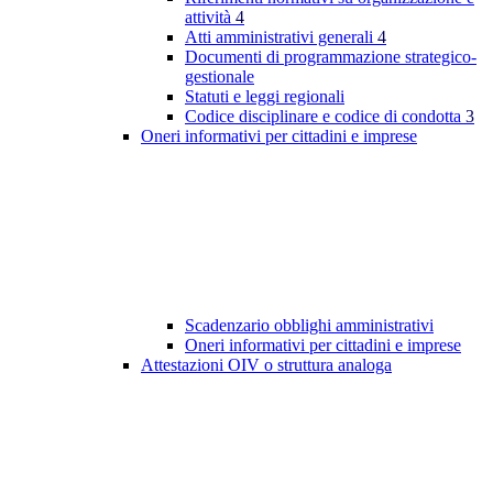
attività
4
Atti amministrativi generali
4
Documenti di programmazione strategico-
gestionale
Statuti e leggi regionali
Codice disciplinare e codice di condotta
3
Oneri informativi per cittadini e imprese
Scadenzario obblighi amministrativi
Oneri informativi per cittadini e imprese
Attestazioni OIV o struttura analoga