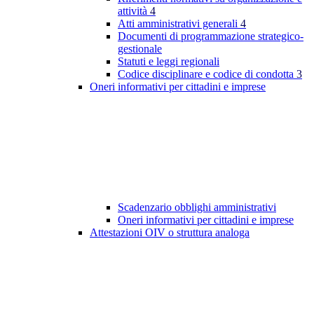
attività
4
Atti amministrativi generali
4
Documenti di programmazione strategico-
gestionale
Statuti e leggi regionali
Codice disciplinare e codice di condotta
3
Oneri informativi per cittadini e imprese
Scadenzario obblighi amministrativi
Oneri informativi per cittadini e imprese
Attestazioni OIV o struttura analoga