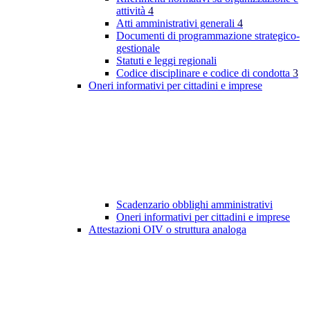
attività
4
Atti amministrativi generali
4
Documenti di programmazione strategico-
gestionale
Statuti e leggi regionali
Codice disciplinare e codice di condotta
3
Oneri informativi per cittadini e imprese
Scadenzario obblighi amministrativi
Oneri informativi per cittadini e imprese
Attestazioni OIV o struttura analoga