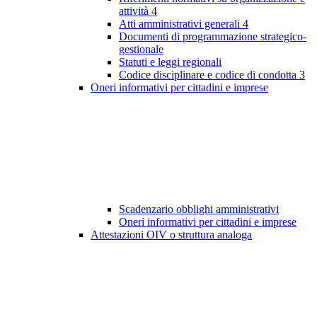
attività
4
Atti amministrativi generali
4
Documenti di programmazione strategico-
gestionale
Statuti e leggi regionali
Codice disciplinare e codice di condotta
3
Oneri informativi per cittadini e imprese
Scadenzario obblighi amministrativi
Oneri informativi per cittadini e imprese
Attestazioni OIV o struttura analoga