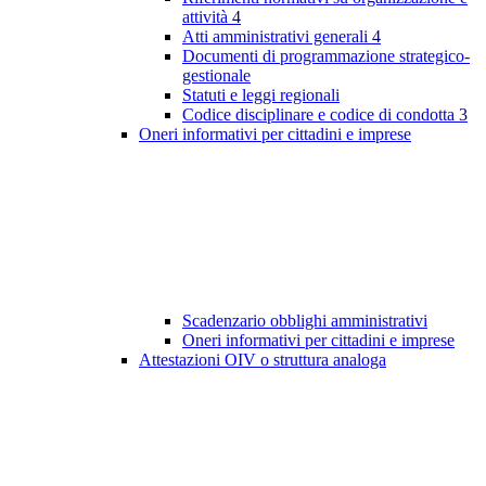
attività
4
Atti amministrativi generali
4
Documenti di programmazione strategico-
gestionale
Statuti e leggi regionali
Codice disciplinare e codice di condotta
3
Oneri informativi per cittadini e imprese
Scadenzario obblighi amministrativi
Oneri informativi per cittadini e imprese
Attestazioni OIV o struttura analoga